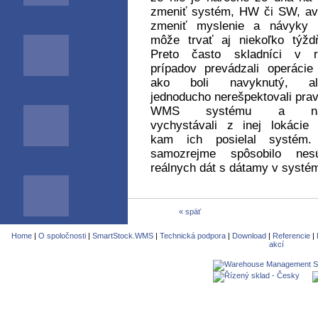
zmeniť systém, HW či SW, a
zmeniť myslenie a návyky ľ
môže trvať aj niekoľko týžd
Preto často skladníci v r
prípadov prevádzali operácie
ako boli navyknutý, al
jednoducho nerešpektovali prav
WMS systému a nap
vychystávali z inej lokácie
kam ich posielal systém.
samozrejme spôsobilo nesú
reálnych dát s dátamy v systé
« späť
Home
|
O spoločnosti
|
SmartStock.WMS
|
Technická podpora
|
Download
|
Referencie
|
akcí