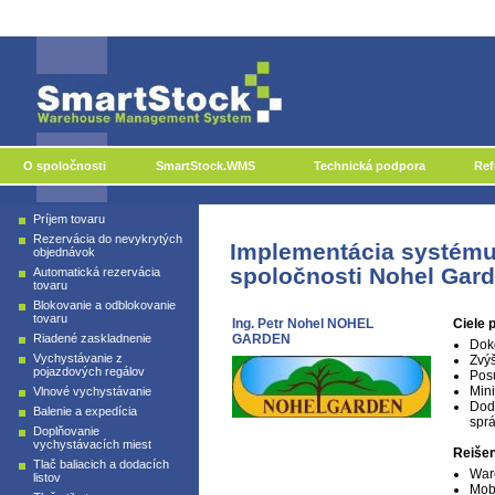
O spoločnosti
SmartStock.WMS
Technická podpora
Ref
Príjem tovaru
Rezervácia do nevykrytých
Implementácia systém
objednávok
spoločnosti Nohel Gar
Automatická rezervácia
tovaru
Blokovanie a odblokovanie
tovaru
Ing. Petr Nohel NOHEL
Ciele 
Riadené zaskladnenie
GARDEN
Doko
Vychystávanie z
Zvýš
pojazdových regálov
Posu
Mini
Vlnové vychystávanie
Dod
Balenie a expedícia
spr
Doplňovanie
vychystávacích miest
Reišen
Tlač baliacich a dodacích
War
listov
Mobi