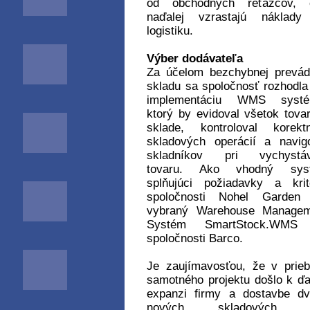
od obchodných reťazcov, 
naďalej vzrastajú náklady
logistiku.
Výber dodávateľa
Za účelom bezchybnej prevá
skladu sa spoločnosť rozhodla
implementáciu WMS systé
ktorý by evidoval všetok tova
sklade, kontroloval korekt
skladových operácií a navig
skladníkov pri vychystáv
tovaru. Ako vhodný sys
splňujúci požiadavky a krit
spoločnosti Nohel Garden 
vybraný Warehouse Managem
Systém SmartStock.WMS
spoločnosti Barco.
Je zaujímavosťou, že v prie
samotného projektu došlo k ďa
expanzi firmy a dostavbe d
nových skladových h