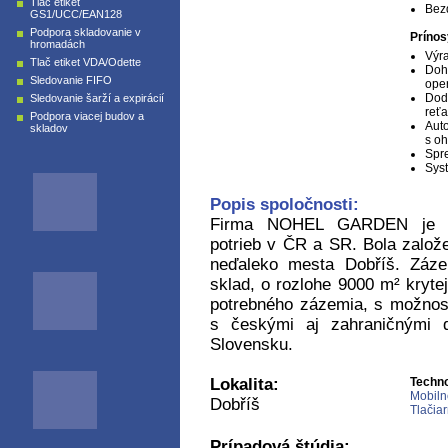
Tlač etiket
Bez
GS1/UCC/EAN128
Podpora skladovanie v
Prínos
hromadách
Výr
Tlač etiket VDA/Odette
Doh
Sledovanie FIFO
oper
Dod
Sledovanie šarží a expirácií
reť
Podpora viacej budov a
Auto
skladov
s oh
Spr
Syst
Popis spoločnosti:
Firma NOHEL GARDEN je na
potrieb v ČR a SR. Bola založe
neďaleko mesta Dobříš. Záze
sklad, o rozlohe 9000 m² kryte
potrebného zázemia, s možnosť
s českými aj zahraničnými d
Slovensku.
Lokalita:
Techno
Mobil
Dobříš
Tlačiar
Prípadová štúdia: