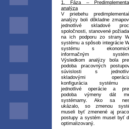
1. Fáza – Predimplementa
analýza
V priebehu predimplementač
analýzy boli dôkladne zmapo
jednotlivé skladové proc
spoločnosti, stanovené požiad
na ich podporu zo strany 
systému a spôsob integrácie
systému s ekonomic
informačným systém
Výsledkom analýzy bola pre
podoba pracovných postupo
súvislosti s jednotliv
skladovými operácia
konfigurácia systému 
jednotlivé operácie a pre
podoba výmeny dát me
systémamy. Ako sa nes
ukázalo, so zmenou syst
museli byť zmenené aj prac
postupy a systém musel byť ď
optimalizovaný.