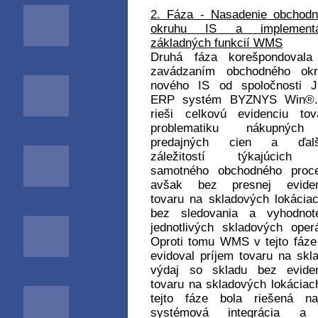
2. Fáza - Nasadenie obchod
okruhu IS a implementá
základných funkcií WMS
Druhá fáza korešpondovala
zavádzaním obchodného okr
nového IS od spoločnosti J
ERP systém BYZNYS Win®.
rieši celkovú evidenciu tov
problematiku nákupnýc
predajných cien a ďalš
záležitostí týkajúcich
samotného obchodného proce
avšak bez presnej eviden
tovaru na skladových lokácia
bez sledovania a vyhodnote
jednotlivých skladových operá
Oproti tomu WMS v tejto fáze
evidoval príjem tovaru na skl
výdaj so skladu bez eviden
tovaru na skladových lokáciac
tejto fáze bola riešená na
systémová integrácia a 