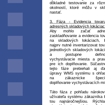
dôkladné testovanie za rôz
okolností, ktoré môžu v sk
nastať.
3. Fáza - Evidencia tovar
adresných skladových lokáciac
Aby mohlo začať adre
zaskladňovanie a evidencia to
na skladových lokáciach, b
najprv nutné inventarizovat tov
jednotlivých skladových lokác
a postupne defino
vychystávacie miesta a prav
pre ich doplňovanie. Súčast
tejto fáze prebiehali aj ďa
úpravy WMS systému s ohľa
na zákaznicke špecif
doplňovanie vychystávacích mi
Táto fáza z pohľadu nároko
užívateľa systému zákazníka 
tou najnáročnejšiou. Rýchl