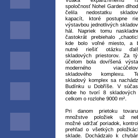
Vďaka expanzívnemu ra
spoločnosť Nohel Garden dlho
čelila nedostatku skladov
kapacít, ktoré postupne rie
výstavbou jednotlivých sklado
hál. Napriek tomu naskladn
častokrát prebiehalo „chaotic
kde bolo voľné miesto, a b
nutné riešiť otázku ďalš
skladových priestorov. Za t
účelom bola dovŕšená výsta
moderného viacúčelov
skladového komplexu. Te
skladový komplex sa nachád
Budínku u Dobříše. V súčas
dobe ho tvorí 8 skladových
celkom o rozlohe 9000 m².
Pri danom prietoku tovar
množstve položiek už neb
možné udržať poriadok, kontro
prehľad o všetkých položká
sklade. Dochádzalo k chybá