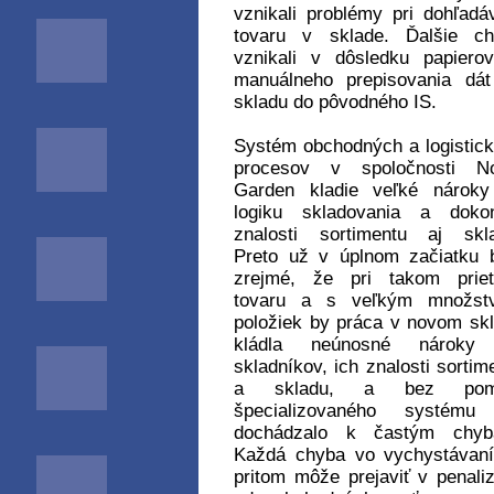
vznikali problémy pri dohľadá
tovaru v sklade. Ďalšie ch
vznikali v dôsledku papiero
manuálneho prepisovania dá
skladu do pôvodného IS.
Systém obchodných a logistic
procesov v spoločnosti No
Garden kladie veľké nároky
logiku skladovania a dokon
znalosti sortimentu aj skl
Preto už v úplnom začiatku 
zrejmé, že pri takom priet
tovaru a s veľkým množst
položiek by práca v novom sk
kládla neúnosné nároky
skladníkov, ich znalosti sortim
a skladu, a bez pom
špecializovaného systému
dochádzalo k častým chyb
Každá chyba vo vychystávan
pritom môže prejaviť v penaliz