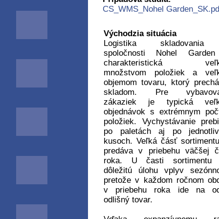
CS_WMS_Nohel Garden_SK.pd
Východzia situácia
Logistika skladovani
spoločnosti Nohel Garden
charakteristická veľ
množstvom položiek a veľ
objemom tovaru, ktorý prech
skladom. Pre vybavova
zákaziek je typická veľk
objednávok s extrémnym poč
položiek. Vychystávanie preb
po paletách aj po jednotli
kusoch. Veľká čásť sortiment
predáva v priebehu väčšej č
roka. U časti sortimentu 
dôležitú úlohu vplyv sezónno
pretože v každom ročnom ob
v priebehu roka ide na od
odlišný tovar.