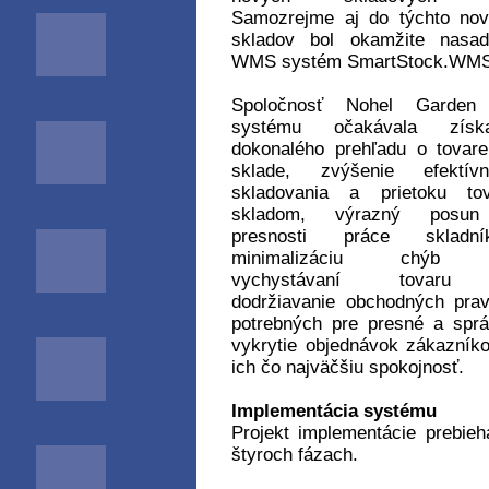
Samozrejme aj do týchto no
skladov bol okamžite nasad
WMS systém SmartStock.WMS
Spoločnosť Nohel Garden
systému očakávala získa
dokonalého prehľadu o tovar
sklade, zvýšenie efektívno
skladovania a prietoku tov
skladom, výrazný posu
presnosti práce skladník
minimalizáciu chýb 
vychystávaní tovar
dodržiavanie obchodných prav
potrebných pre presné a spr
vykrytie objednávok zákazník
ich čo najväčšiu spokojnosť.
Implementácia systému
Projekt implementácie prebieh
štyroch fázach.