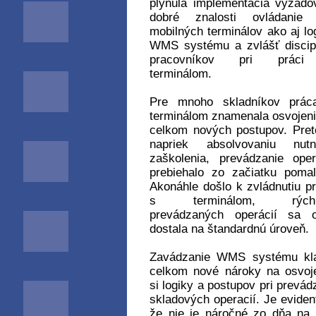
plynulá implementácia vyžado
dobré znalosti ovládanie 
mobilných terminálov ako aj lo
WMS systému a zvlášť discip
pracovníkov pri prác
terminálom.
Pre mnoho skladníkov prác
terminálom znamenala osvojeni
celkom nových postupov. Pret
napriek absolvovaniu nutn
zaškolenia, prevádzanie oper
prebiehalo zo začiatku pomal
Akonáhle došlo k zvládnutiu p
s terminálom, rýchl
prevádzaných operácií sa o
dostala na štandardnú úroveň.
Zavádzanie WMS systému kla
celkom nové nároky na osvoj
si logiky a postupov pri prevád
skladových operacií. Je eviden
že nie je náročné zo dňa na